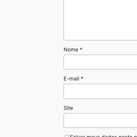
Nome
*
E-mail
*
Site
Salvar meus dados neste n