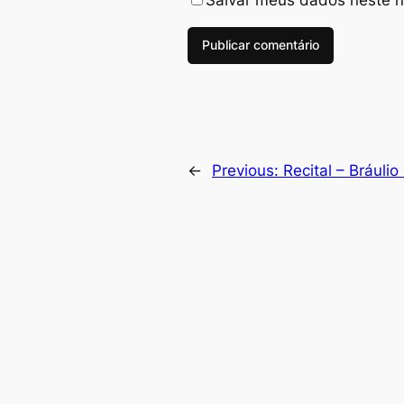
←
Previous:
Recital – Bráuli