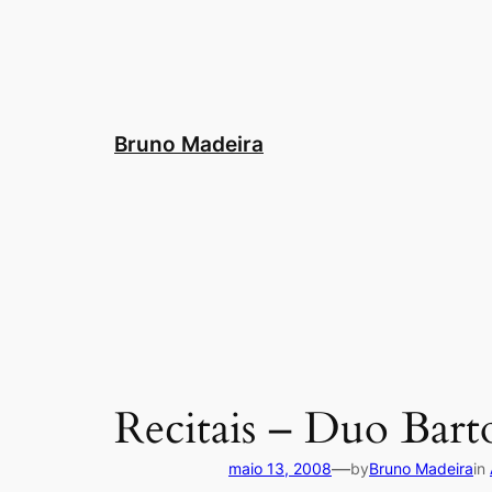
Pular
para
o
conteúdo
Bruno Madeira
Recitais – Duo Bart
—
maio 13, 2008
by
Bruno Madeira
in