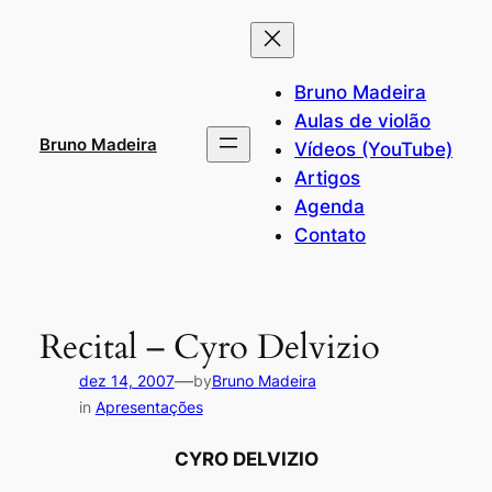
Pular
para
o
Bruno Madeira
conteúdo
Aulas de violão
Bruno Madeira
Vídeos (YouTube)
Artigos
Agenda
Contato
Recital – Cyro Delvizio
—
dez 14, 2007
by
Bruno Madeira
in
Apresentações
CYRO DELVIZIO