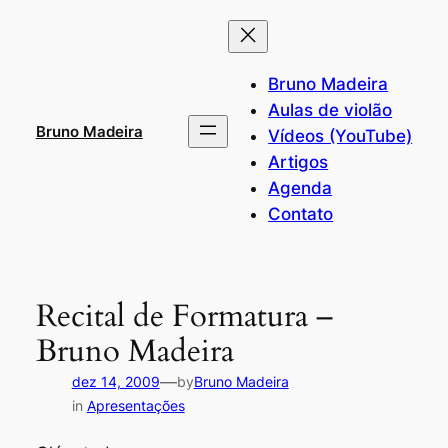
Pular
para
o
Bruno Madeira
conteúdo
Aulas de violão
Bruno Madeira
Vídeos (YouTube)
Artigos
Agenda
Contato
Recital de Formatura –
Bruno Madeira
—
dez 14, 2009
by
Bruno Madeira
in
Apresentações