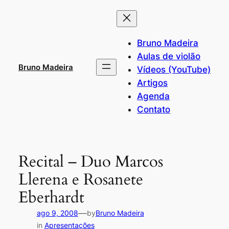
Pular
para
o
Bruno Madeira
conteúdo
Aulas de violão
Bruno Madeira
Vídeos (YouTube)
Artigos
Agenda
Contato
Recital – Duo Marcos
Llerena e Rosanete
Eberhardt
—
ago 9, 2008
by
Bruno Madeira
in
Apresentações