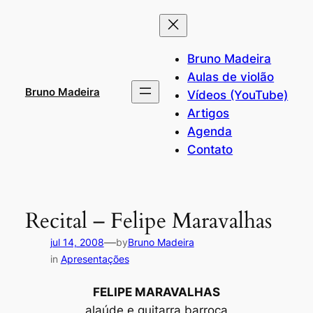
Pular
para
o
Bruno Madeira
conteúdo
Aulas de violão
Bruno Madeira
Vídeos (YouTube)
Artigos
Agenda
Contato
Recital – Felipe Maravalhas
—
jul 14, 2008
by
Bruno Madeira
in
Apresentações
FELIPE MARAVALHAS
alaúde e guitarra barroca