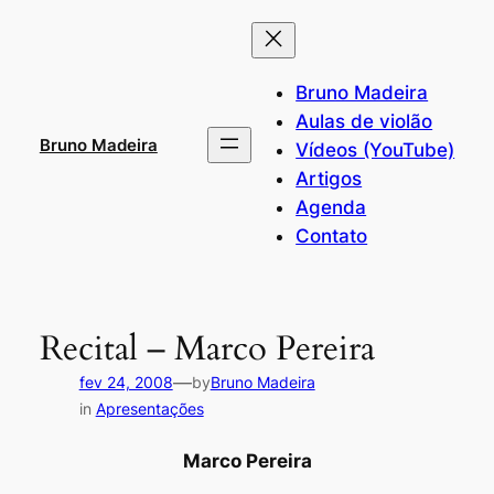
Pular
para
o
Bruno Madeira
conteúdo
Aulas de violão
Bruno Madeira
Vídeos (YouTube)
Artigos
Agenda
Contato
Recital – Marco Pereira
—
fev 24, 2008
by
Bruno Madeira
in
Apresentações
Marco Pereira