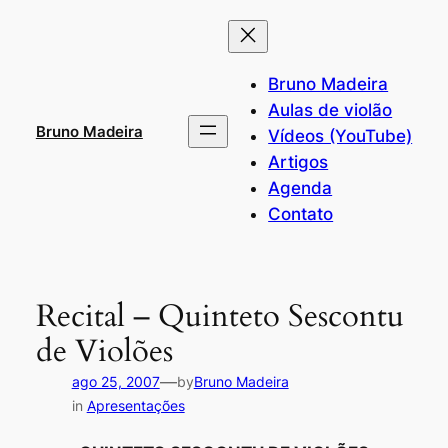
Pular
para
o
Bruno Madeira
conteúdo
Aulas de violão
Bruno Madeira
Vídeos (YouTube)
Artigos
Agenda
Contato
Recital – Quinteto Sescontu
de Violões
—
ago 25, 2007
by
Bruno Madeira
in
Apresentações