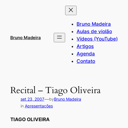
Pular
para
o
Bruno Madeira
conteúdo
Aulas de violão
Bruno Madeira
Vídeos (YouTube)
Artigos
Agenda
Contato
Recital – Tiago Oliveira
—
set 23, 2007
by
Bruno Madeira
in
Apresentações
TIAGO OLIVEIRA