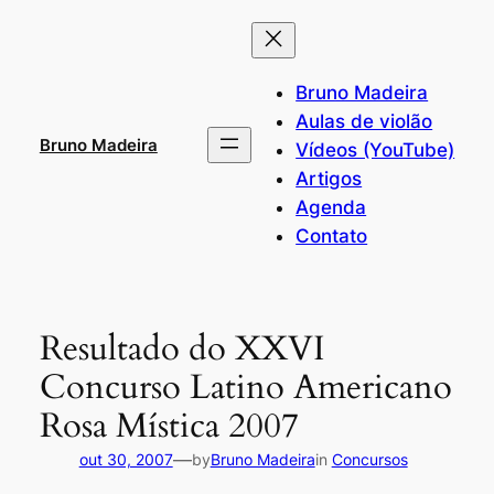
Pular
para
o
Bruno Madeira
conteúdo
Aulas de violão
Bruno Madeira
Vídeos (YouTube)
Artigos
Agenda
Contato
Resultado do XXVI
Concurso Latino Americano
Rosa Mística 2007
—
out 30, 2007
by
Bruno Madeira
in
Concursos