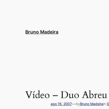
Pular
para
o
conteúdo
Bruno Madeira
Vídeo – Duo Abreu
—
ago 16, 2007
by
Bruno Madeira
in
G