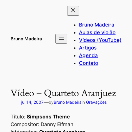
Pular
para
o
Bruno Madeira
conteúdo
Aulas de violão
Bruno Madeira
Vídeos (YouTube)
Artigos
Agenda
Contato
Vídeo – Quarteto Aranjuez
—
jul 14, 2007
by
Bruno Madeira
in
Gravações
Título:
Simpsons Theme
Compositor:
Danny Elfman
Intérpretes:
Quarteto Aranjuez