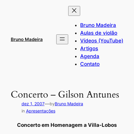
Pular
para
o
Bruno Madeira
conteúdo
Aulas de violão
Bruno Madeira
Vídeos (YouTube)
Artigos
Agenda
Contato
Concerto – Gilson Antunes
—
dez 1, 2007
by
Bruno Madeira
in
Apresentações
Concerto em Homenagem a Villa-Lobos