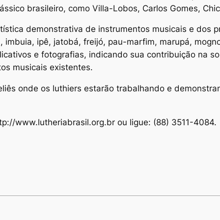
ssico brasileiro, como Villa-Lobos, Carlos Gomes, Chico
artística demonstrativa de instrumentos musicais e dos 
a, imbuia, ipê, jatobá, freijó, pau-marfim, marupá, mogno
icativos e fotografias, indicando sua contribuição na 
os musicais existentes.
liês onde os luthiers estarão trabalhando e demonstran
p://www.lutheriabrasil.org.br ou ligue: (88) 3511-4084.