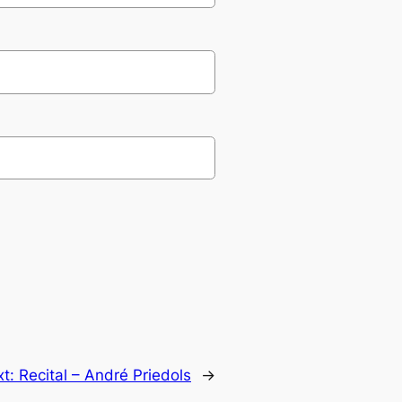
xt:
Recital – André Priedols
→