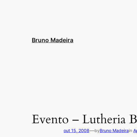
Pular
para
o
conteúdo
Bruno Madeira
Evento – Lutheria Br
—
out 15, 2008
by
Bruno Madeira
in
A