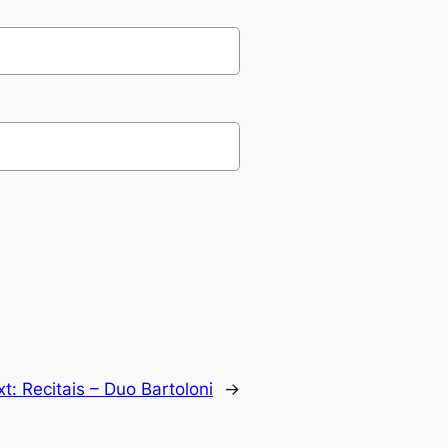
xt:
Recitais – Duo Bartoloni
→