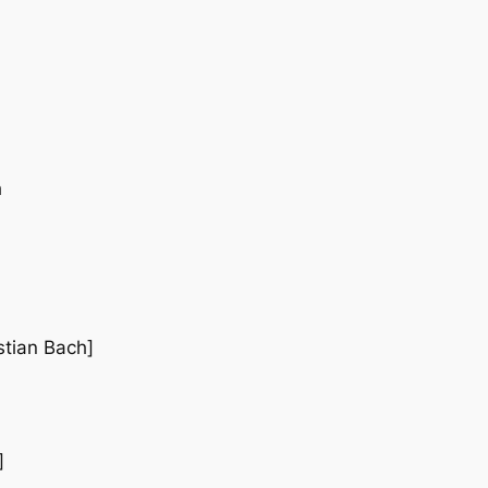
h
tian Bach]
]