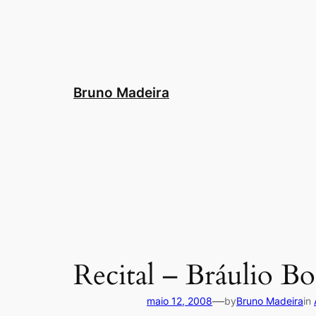
Pular
para
o
conteúdo
Bruno Madeira
Recital – Bráulio 
—
maio 12, 2008
by
Bruno Madeira
in