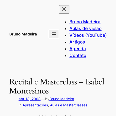
Pular
para
o
Bruno Madeira
conteúdo
Aulas de violão
Bruno Madeira
Vídeos (YouTube)
Artigos
Agenda
Contato
Recital e Masterclass – Isabel
Montesinos
—
abr 13, 2008
by
Bruno Madeira
in
Apresentações
, 
Aulas e Masterclasses