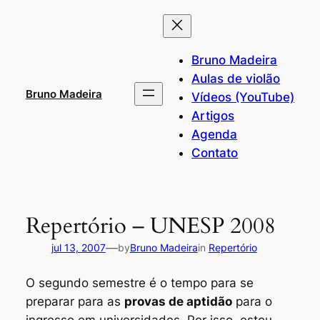
Pular
para
o
Bruno Madeira
conteúdo
Aulas de violão
Bruno Madeira
Vídeos (YouTube)
Artigos
Agenda
Contato
Repertório – UNESP 2008
—
jul 13, 2007
by
Bruno Madeira
in
Repertório
O segundo semestre é o tempo para se
preparar para as
provas de aptidão
para o
ingresso em universidades. Por isso, estou