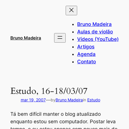
Pular
para
o
Bruno Madeira
conteúdo
Aulas de violão
Bruno Madeira
Vídeos (YouTube)
Artigos
Agenda
Contato
Estudo, 16-18/03/07
—
mar 19, 2007
by
Bruno Madeira
in
Estudo
Tá bem difícil manter o blog atualizado
enquanto estou sem computador. Postar leva
tempo, e eu estou apenas com pouco mais de