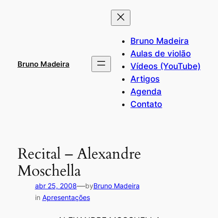
Pular
para
o
Bruno Madeira
conteúdo
Aulas de violão
Bruno Madeira
Vídeos (YouTube)
Artigos
Agenda
Contato
Recital – Alexandre
Moschella
—
abr 25, 2008
by
Bruno Madeira
in
Apresentações