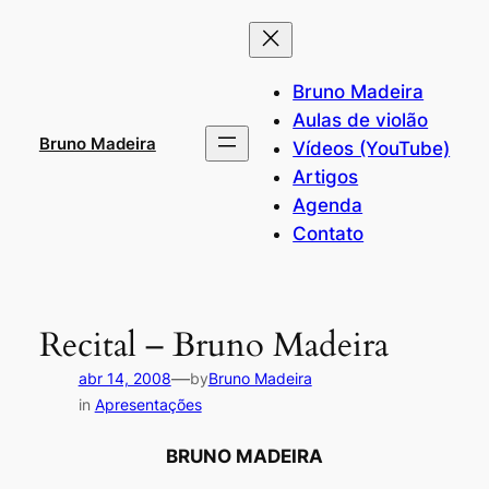
Pular
para
o
Bruno Madeira
conteúdo
Aulas de violão
Bruno Madeira
Vídeos (YouTube)
Artigos
Agenda
Contato
Recital – Bruno Madeira
—
abr 14, 2008
by
Bruno Madeira
in
Apresentações
BRUNO MADEIRA