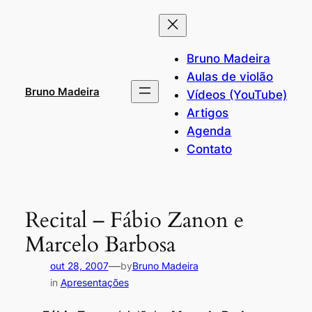
Pular
para
o
Bruno Madeira
conteúdo
Aulas de violão
Bruno Madeira
Vídeos (YouTube)
Artigos
Agenda
Contato
Recital – Fábio Zanon e
Marcelo Barbosa
—
out 28, 2007
by
Bruno Madeira
in
Apresentações