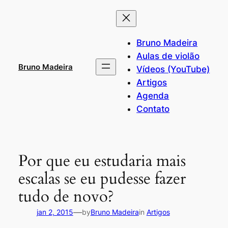
Pular
para
o
Bruno Madeira
conteúdo
Aulas de violão
Bruno Madeira
Vídeos (YouTube)
Artigos
Agenda
Contato
Por que eu estudaria mais
escalas se eu pudesse fazer
tudo de novo?
—
jan 2, 2015
by
Bruno Madeira
in
Artigos